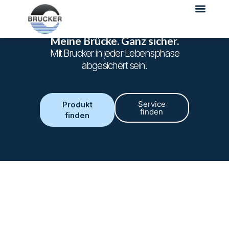
Meine Brücke. Ganz sicher.
Mit Brucker in jeder Lebensphase
abgesichert sein.
Service
Produkt
finden
finden